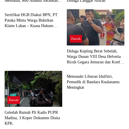
Memanas, Reo Ananda Sarankan
Diduga Langgar Aturan
Trending
Hamdhani Minta Maaf Saja
Sertifikat HGB Diakui BPN, PT
Pataka Minta Warga Buktikan
Klaim Lahan – Kuasa Hukum
Desak Proses Hukum dan
Peringatkan Hukuman Maksimal
Daerah
bagi Pelanggar
Diduga Kepling Berat Sebelah,
Warga Dusun VIII Desa Helvetia
Ricuh Gegara Jemuran dan Konflik
Daerah
Lahan
Memasuki Liburan Idulfitri,
Pemudik di Bandara Kualanamu
Meningkat
Daerah
Geledah Rumah Plt Kadis PUPR
Madina, 3 Koper Dokumen Disita
KPK.