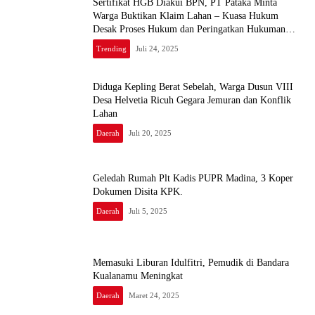
Sertifikat HGB Diakui BPN, PT Pataka Minta
Warga Buktikan Klaim Lahan – Kuasa Hukum
Desak Proses Hukum dan Peringatkan Hukuman
Maksimal bagi Pelanggar
Trending
Juli 24, 2025
Diduga Kepling Berat Sebelah, Warga Dusun VIII
Desa Helvetia Ricuh Gegara Jemuran dan Konflik
Lahan
Daerah
Juli 20, 2025
Geledah Rumah Plt Kadis PUPR Madina, 3 Koper
Dokumen Disita KPK.
Daerah
Juli 5, 2025
Memasuki Liburan Idulfitri, Pemudik di Bandara
Kualanamu Meningkat
Daerah
Maret 24, 2025