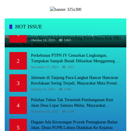
HOT ISSUE
Kadis Bayangan Dinas Cikataru Deliserdang Patok
1
Biaya Klik PBG Luarbiasa Besar, Bupati
Dipermalukan
Oktober 16, 2025
1463
Perkebunan PTPN IV Cemarkan Lingkungan,
2
Tumpukan Sampah Busuk Dibiarkan Menggunung Di
Areal Rumah Karyawan.
November 17, 2025
1357
Jalinsum di Tanjung Pura-Langkat Hancur Hancuran
3
Kecelakaan Sering Terjadi, Masyarakat Mnta Presiden
Prabowo Beri Perhatian.
Oktober 15, 2025
1290
Puluhan Tahun Tak Tersentuh Pembangunan Kini
4
Jalan Desa Lepar Samura Mulus, Masyarakat
Sampaikan Terimakasih Ke Bupati Karo
November 18, 2025
1148
Dugaan Ada Kecurangan Proyek Peningkatan Badan
5
Jalan, Dinas PUPR Labura Diadukan Ke Kejatisu.