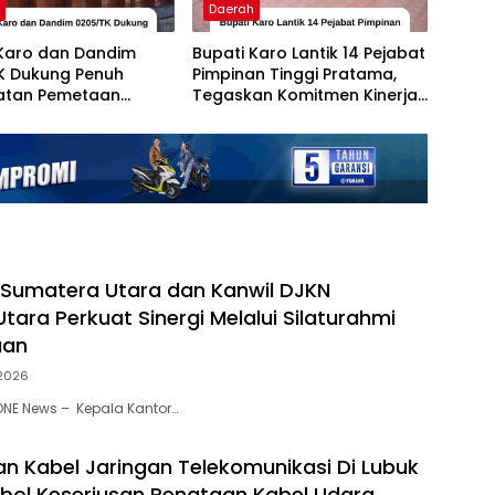
h
Daerah
 Karo dan Dandim
Bupati Karo Lantik 14 Pejabat
K Dukung Penuh
Pimpinan Tinggi Pratama,
atan Pemetaan
Tegaskan Komitmen Kinerja
 Aset, dan Bangunan
dan Evaluasi Berkelanjutan
di Kabupaten Karo
 Sumatera Utara dan Kanwil DJKN
ara Perkuat Sinergi Melalui Silaturahmi
aan
 2026
NE News – Kepala Kantor…
 Kabel Jaringan Telekomunikasi Di Lubuk
ol Keseriusan Penataan Kabel Udara