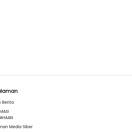
alaman
 Berita
MASI
SAHAAN
an Media Siber