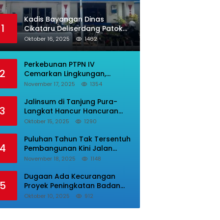
Kadis Bayangan Dinas
1
Cikataru Deliserdang Patok
Biaya Klik PBG Luarbiasa
Oktober 16, 2025
1462
Besar, Bupati Dipermalukan
Perkebunan PTPN IV
2
Cemarkan Lingkungan,
Tumpukan Sampah Busuk
November 17, 2025
1354
Dibiarkan Menggunung Di
Areal Rumah Karyawan.
Jalinsum di Tanjung Pura-
3
Langkat Hancur Hancuran
Kecelakaan Sering Terjadi,
Oktober 15, 2025
1290
Masyarakat Mnta Presiden
Prabowo Beri Perhatian.
Puluhan Tahun Tak Tersentuh
4
Pembangunan Kini Jalan
Desa Lepar Samura Mulus,
November 18, 2025
1148
Masyarakat Sampaikan
Terimakasih Ke Bupati Karo
Dugaan Ada Kecurangan
5
Proyek Peningkatan Badan
Jalan, Dinas PUPR Labura
Oktober 10, 2025
912
Diadukan Ke Kejatisu.