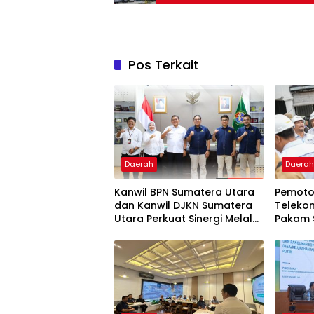
Pos Terkait
Daerah
Daera
Kanwil BPN Sumatera Utara
Pemoto
dan Kanwil DJKN Sumatera
Telekom
Utara Perkuat Sinergi Melalui
Pakam 
Silaturahmi Kelembagaan
Penata