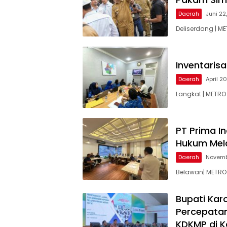
Daerah
Juni 22
Deliserdang | M
Inventaris
Daerah
April 2
Langkat | METRO
PT Prima I
Hukum Mela
Daerah
Novemb
Belawan| METRO 
Bupati Kar
Percepata
KDKMP di 