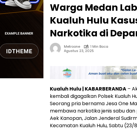
Warga Medan Lab
Kualuh Hulu Kas
Narkotika di Depa
Metroone
1 Min Baca
Agustus 23, 2025
Kualuh Hulu | KABARBERANDA
– Ak
kembali digagalkan Polsek Kualuh H
Seorang pria bernama Jesa One Manu
membawa narkotika jenis sabu dan pi
Aek Kanopan, Jalan Jenderal Sudir
Kecamatan Kualuh Hulu, Sabtu (23/8/