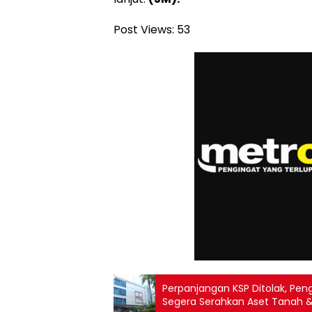
Post Views:
53
Perpanjangan KSP Ditolak, Pen
Segera Serahkan Aset Tanah 