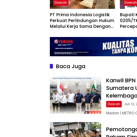
Daerah
Daera
PT Prima Indonesia Logistik
Bupati
Perkuat Perlindungan Hukum
0205/T
Melalui Kerja Sama Dengan
Percep
Kejari Belawan
Lahan,
KDKMP 
Baca Juga
Kanwil BPN
Sumatera Ut
Kelembag
Daerah
Juli 12,
Medan | METRO O
Pemotongan
Pakam Simb