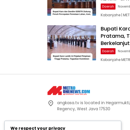
Daerah
Novemb
Kabanjahe | MET
Bupati Karo
Pratama, T
Berkelanju
Daerah
Novemb
Kabanjahe METRO
angkasa.tv is located in Hegarmukti,
Regency, West Java 17530
We respect your privacy