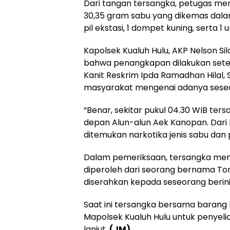
Dari tangan tersangka, petugas m
30,35 gram sabu yang dikemas dalam 
pil ekstasi, 1 dompet kuning, serta 1
Kapolsek Kualuh Hulu, AKP Nelson Silal
bahwa penangkapan dilakukan setel
Kanit Reskrim Ipda Ramadhan Hilal, 
masyarakat mengenai adanya ses
“Benar, sekitar pukul 04.30 WIB ter
depan Alun-alun Aek Kanopan. Dari 
ditemukan narkotika jenis sabu dan pi
Dalam pemeriksaan, tersangka me
diperoleh dari seorang bernama Ton
diserahkan kepada seseorang berini
Saat ini tersangka bersama barang 
Mapolsek Kualuh Hulu untuk penyel
lanjut.
(JM).