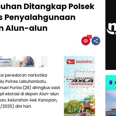
uhan Ditangkap Polsek
us Penyalahgunaan
n Alun-alun
53
si peredaran narkotika
ulu Polres Labuhanbatu.
el Purba (29) diringkus saat
l ekstasi di depan Alun-alun
man, Kelurahan Aek Kanopan,
2025) dini hari.