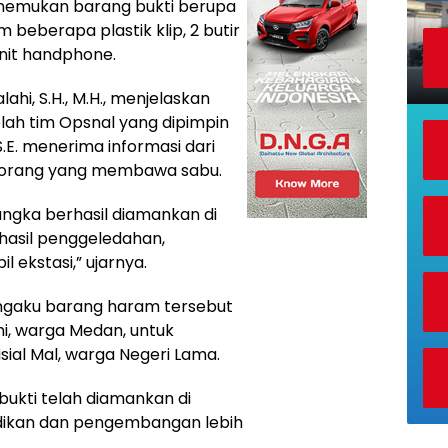
enemukan barang bukti berupa
beberapa plastik klip, 2 butir
 unit handphone.
ahi, S.H., M.H., menjelaskan
ah tim Opsnal yang dipimpin
S.E. menerima informasi dari
eorang yang membawa sabu.
sangka berhasil diamankan di
hasil penggeledahan,
l ekstasi,” ujarnya.
ngaku barang haram tersebut
i, warga Medan, untuk
sial Mal, warga Negeri Lama.
bukti telah diamankan di
idikan dan pengembangan lebih