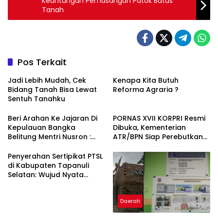
Keuntungan Pemasangan Patok Batas
Tanah
Pos Terkait
Jadi Lebih Mudah, Cek
Kenapa Kita Butuh
Bidang Tanah Bisa Lewat
Reforma Agraria ?
Sentuh Tanahku
Beri Arahan Ke Jajaran Di
PORNAS XVII KORPRI Resmi
Kepulauan Bangka
Dibuka, Kementerian
Belitung Mentri Nusron :
ATR/BPN Siap Perebutkan
Tugas Kita Memastikan
Juara di 7 Cabang
Tanah Rakyat Aman
Olahraga
Penyerahan Sertipikat PTSL
di Kabupaten Tapanuli
Selatan: Wujud Nyata
Kepastian Hukum Hak Atas
Tanah
Daerah