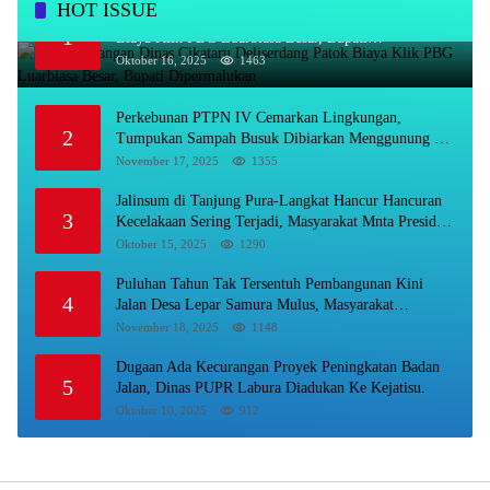
HOT ISSUE
Kadis Bayangan Dinas Cikataru Deliserdang Patok
1
Biaya Klik PBG Luarbiasa Besar, Bupati
Dipermalukan
Oktober 16, 2025
1463
Perkebunan PTPN IV Cemarkan Lingkungan,
2
Tumpukan Sampah Busuk Dibiarkan Menggunung Di
Areal Rumah Karyawan.
November 17, 2025
1355
Jalinsum di Tanjung Pura-Langkat Hancur Hancuran
3
Kecelakaan Sering Terjadi, Masyarakat Mnta Presiden
Prabowo Beri Perhatian.
Oktober 15, 2025
1290
Puluhan Tahun Tak Tersentuh Pembangunan Kini
4
Jalan Desa Lepar Samura Mulus, Masyarakat
Sampaikan Terimakasih Ke Bupati Karo
November 18, 2025
1148
Dugaan Ada Kecurangan Proyek Peningkatan Badan
5
Jalan, Dinas PUPR Labura Diadukan Ke Kejatisu.
Oktober 10, 2025
912