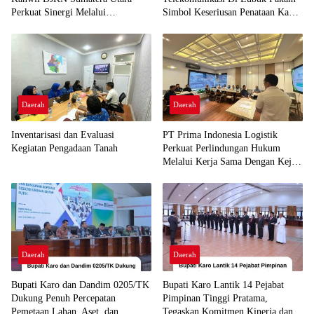
Perkuat Sinergi Melalui
Simbol Keseriusan Penataan Kabel
Silaturahmi Kelembagaan
Udara
Daerah
Daerah
Inventarisasi dan Evaluasi
PT Prima Indonesia Logistik
Kegiatan Pengadaan Tanah
Perkuat Perlindungan Hukum
Melalui Kerja Sama Dengan Kejari
Belawan
Daerah
Daerah
Bupati Karo dan Dandim 0205/TK
Bupati Karo Lantik 14 Pejabat
Dukung Penuh Percepatan
Pimpinan Tinggi Pratama,
Pemetaan Lahan, Aset, dan
Tegaskan Komitmen Kinerja dan