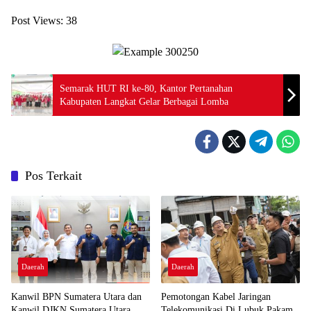
Post Views:
38
Semarak HUT RI ke-80, Kantor Pertanahan
Kabupaten Langkat Gelar Berbagai Lomba
Pos Terkait
Daerah
Daerah
Kanwil BPN Sumatera Utara dan
Pemotongan Kabel Jaringan
Kanwil DJKN Sumatera Utara
Telekomunikasi Di Lubuk Pakam