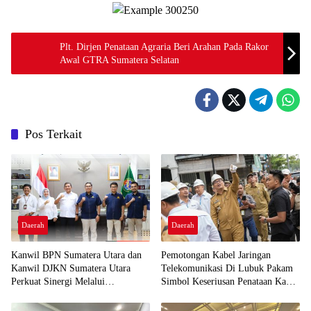
Plt. Dirjen Penataan Agraria Beri Arahan Pada Rakor
Awal GTRA Sumatera Selatan
Pos Terkait
Daerah
Daerah
Kanwil BPN Sumatera Utara dan
Pemotongan Kabel Jaringan
Kanwil DJKN Sumatera Utara
Telekomunikasi Di Lubuk Pakam
Perkuat Sinergi Melalui
Simbol Keseriusan Penataan Kabel
Silaturahmi Kelembagaan
Udara