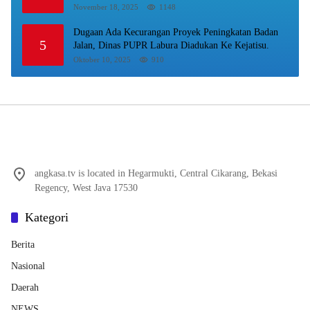
Sampaikan Terimakasih Ke Bupati Karo
November 18, 2025
1148
Dugaan Ada Kecurangan Proyek Peningkatan Badan
5
Jalan, Dinas PUPR Labura Diadukan Ke Kejatisu.
Oktober 10, 2025
910
angkasa.tv is located in Hegarmukti, Central Cikarang, Bekasi
Regency, West Java 17530
Kategori
Berita
Nasional
Daerah
NEWS