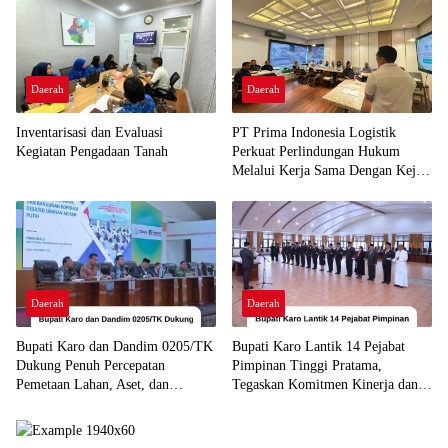
Daerah
Daerah
Inventarisasi dan Evaluasi
PT Prima Indonesia Logistik
Kegiatan Pengadaan Tanah
Perkuat Perlindungan Hukum
Melalui Kerja Sama Dengan Kejari
Belawan
Daerah
Daerah
Bupati Karo dan Dandim 0205/TK
Bupati Karo Lantik 14 Pejabat
Dukung Penuh Percepatan
Pimpinan Tinggi Pratama,
Pemetaan Lahan, Aset, dan
Tegaskan Komitmen Kinerja dan
Bangunan KDKMP di Kabupaten
Evaluasi Berkelanjutan
Karo