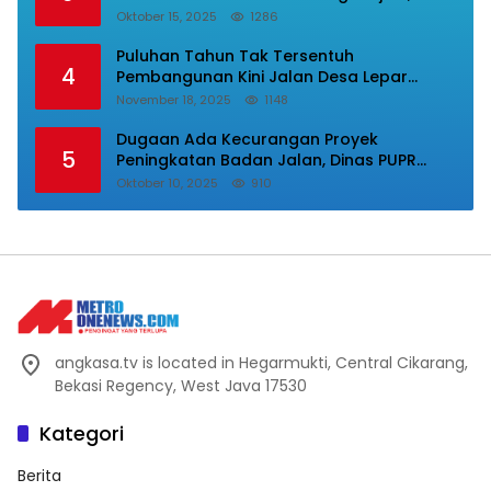
Masyarakat Mnta Presiden Prabowo Beri
Oktober 15, 2025
1286
Perhatian.
Puluhan Tahun Tak Tersentuh
4
Pembangunan Kini Jalan Desa Lepar
Samura Mulus, Masyarakat Sampaikan
November 18, 2025
1148
Terimakasih Ke Bupati Karo
Dugaan Ada Kecurangan Proyek
5
Peningkatan Badan Jalan, Dinas PUPR
Labura Diadukan Ke Kejatisu.
Oktober 10, 2025
910
angkasa.tv is located in Hegarmukti, Central Cikarang,
Bekasi Regency, West Java 17530
Kategori
Berita