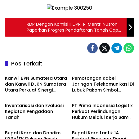
RDP Dengan Komisi II DPR-RI Mentri Nusron
Paparkan Progres Pendaftaran Tanah Capai
98 %
Pos Terkait
Daerah
Daerah
Kanwil BPN Sumatera Utara
Pemotongan Kabel
dan Kanwil DJKN Sumatera
Jaringan Telekomunikasi Di
Utara Perkuat Sinergi
Lubuk Pakam Simbol
Daerah
Daerah
Melalui Silaturahmi
Keseriusan Penataan
Kelembagaan
Kabel Udara
Inventarisasi dan Evaluasi
PT Prima Indonesia Logistik
Kegiatan Pengadaan
Perkuat Perlindungan
Tanah
Hukum Melalui Kerja Sama
Daerah
Daerah
Dengan Kejari Belawan
Bupati Karo dan Dandim
Bupati Karo Lantik 14
0205/TK Dukung Penuh
Pejabat Pimpinan Tinggi