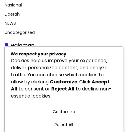
Nasional
Daerah
NEWS
Uncategorized
Halaman
We respect your privacy
Indeks Berita
Cookies help us improve your experience,
INFORMASI PERUSAHAAN
deliver personalized content, and analyze
traffic. You can choose which cookies to
Pedoman Media Siber
allow by clicking
Customize
. Click
Accept
Privacy Policy
All
to consent or
Reject All
to decline non-
essential cookies.
Customize
Reject All
Pedoman Media Siber
INFORMASI PERUSAHAAN