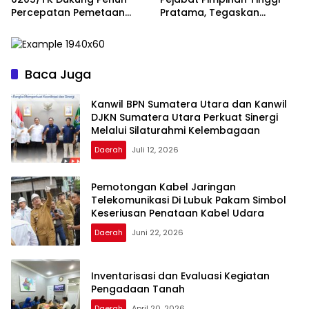
Percepatan Pemetaan
Pratama, Tegaskan
Lahan, Aset, dan Bangunan
Komitmen Kinerja dan
KDKMP di Kabupaten Karo
Evaluasi Berkelanjutan
Baca Juga
Kanwil BPN Sumatera Utara dan Kanwil
DJKN Sumatera Utara Perkuat Sinergi
Melalui Silaturahmi Kelembagaan
Daerah
Juli 12, 2026
Pemotongan Kabel Jaringan
Telekomunikasi Di Lubuk Pakam Simbol
Keseriusan Penataan Kabel Udara
Daerah
Juni 22, 2026
Inventarisasi dan Evaluasi Kegiatan
Pengadaan Tanah
Daerah
April 20, 2026