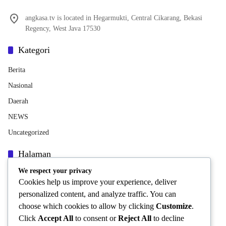
angkasa.tv is located in Hegarmukti, Central Cikarang, Bekasi
Regency, West Java 17530
Kategori
Berita
Nasional
Daerah
NEWS
Uncategorized
Halaman
We respect your privacy
Indeks Berita
Cookies help us improve your experience, deliver
INFORMASI PERUSAHAAN
personalized content, and analyze traffic. You can
Pedoman Media Siber
choose which cookies to allow by clicking
Customize
.
Click
Accept All
to consent or
Reject All
to decline
Privacy Policy