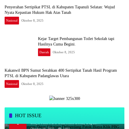
Penyerahan Sertipikat PTSL di Kabupaten Tapanuli Selatan: Wujud
Nyata Kepastian Hukum Hak Atas Tanah
Nasional
Oktober 8, 2025
Kejar Target Pembangunan Toilet Sekolah tapi
Hasilnya Cuma Begini.
Daerah
Oktober 8, 2025
Kakanwil BPN Sumut Serahkan 400 Sertipikat Tanah Hasil Program
PTSL di Kabupaten Padanglawas Utara
Nasional
Oktober 8, 2025
HOT ISSUE
Kadis Bayangan Dinas Cikataru Deliserdang Patok
1
Biaya Klik PBG Luarbiasa Besar, Bupati
Dipermalukan
Oktober 16, 2025
1461