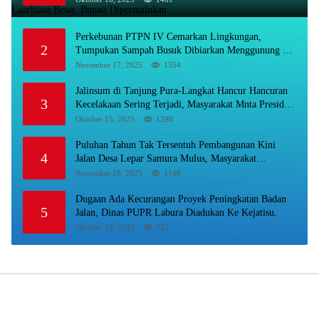
Perkebunan PTPN IV Cemarkan Lingkungan,
2
Tumpukan Sampah Busuk Dibiarkan Menggunung Di
Areal Rumah Karyawan.
November 17, 2025
1354
Jalinsum di Tanjung Pura-Langkat Hancur Hancuran
3
Kecelakaan Sering Terjadi, Masyarakat Mnta Presiden
Prabowo Beri Perhatian.
Oktober 15, 2025
1290
Puluhan Tahun Tak Tersentuh Pembangunan Kini
4
Jalan Desa Lepar Samura Mulus, Masyarakat
Sampaikan Terimakasih Ke Bupati Karo
November 18, 2025
1148
Dugaan Ada Kecurangan Proyek Peningkatan Badan
5
Jalan, Dinas PUPR Labura Diadukan Ke Kejatisu.
Oktober 10, 2025
912