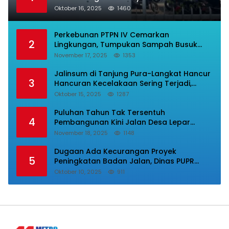
Luarbiasa Besar, Bupati Dipermalukan
Oktober 16, 2025
1460
Perkebunan PTPN IV Cemarkan
2
Lingkungan, Tumpukan Sampah Busuk
Dibiarkan Menggunung Di Areal Rumah
November 17, 2025
1353
Karyawan.
Jalinsum di Tanjung Pura-Langkat Hancur
3
Hancuran Kecelakaan Sering Terjadi,
Masyarakat Mnta Presiden Prabowo Beri
Oktober 15, 2025
1287
Perhatian.
Puluhan Tahun Tak Tersentuh
4
Pembangunan Kini Jalan Desa Lepar
Samura Mulus, Masyarakat Sampaikan
November 18, 2025
1148
Terimakasih Ke Bupati Karo
Dugaan Ada Kecurangan Proyek
5
Peningkatan Badan Jalan, Dinas PUPR
Labura Diadukan Ke Kejatisu.
Oktober 10, 2025
911