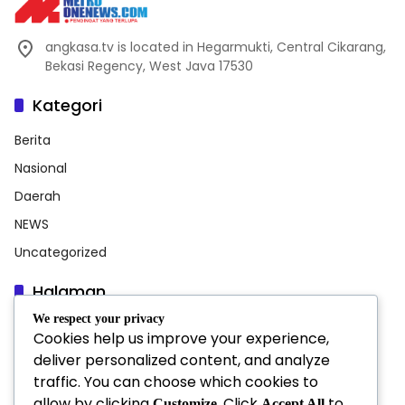
angkasa.tv is located in Hegarmukti, Central Cikarang,
Bekasi Regency, West Java 17530
Kategori
Berita
Nasional
Daerah
NEWS
Uncategorized
Halaman
We respect your privacy
Indeks Berita
Cookies help us improve your experience,
INFORMASI PERUSAHAAN
deliver personalized content, and analyze
traffic. You can choose which cookies to
Pedoman Media Siber
allow by clicking
. Click
to
Customize
Accept All