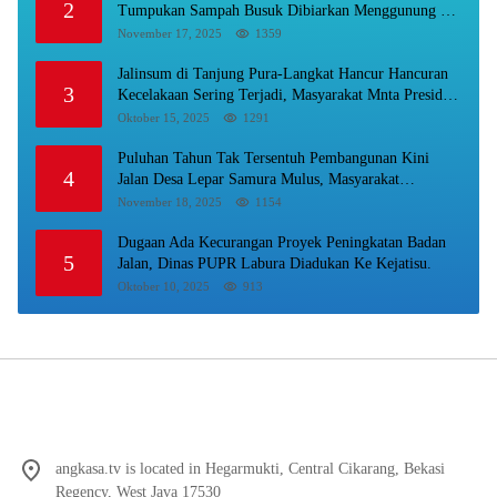
2
Tumpukan Sampah Busuk Dibiarkan Menggunung Di
Areal Rumah Karyawan.
November 17, 2025
1359
Jalinsum di Tanjung Pura-Langkat Hancur Hancuran
3
Kecelakaan Sering Terjadi, Masyarakat Mnta Presiden
Prabowo Beri Perhatian.
Oktober 15, 2025
1291
Puluhan Tahun Tak Tersentuh Pembangunan Kini
4
Jalan Desa Lepar Samura Mulus, Masyarakat
Sampaikan Terimakasih Ke Bupati Karo
November 18, 2025
1154
Dugaan Ada Kecurangan Proyek Peningkatan Badan
5
Jalan, Dinas PUPR Labura Diadukan Ke Kejatisu.
Oktober 10, 2025
913
angkasa.tv is located in Hegarmukti, Central Cikarang, Bekasi
Regency, West Java 17530