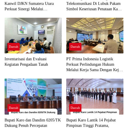
Kanwil DJKN Sumatera Utara
Telekomunikasi Di Lubuk Pakam
Perkuat Sinergi Melalui
Simbol Keseriusan Penataan Kabel
Silaturahmi Kelembagaan
Udara
Daerah
Daerah
Inventarisasi dan Evaluasi
PT Prima Indonesia Logistik
Kegiatan Pengadaan Tanah
Perkuat Perlindungan Hukum
Melalui Kerja Sama Dengan Kejari
Belawan
Daerah
Daerah
Bupati Karo dan Dandim 0205/TK
Bupati Karo Lantik 14 Pejabat
Dukung Penuh Percepatan
Pimpinan Tinggi Pratama,