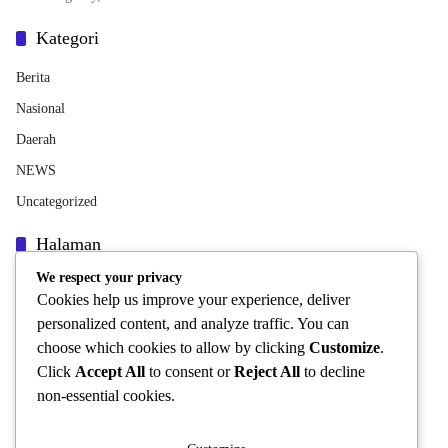
Kategori
Berita
Nasional
Daerah
NEWS
Uncategorized
Halaman
We respect your privacy
Indeks Berita
Cookies help us improve your experience, deliver
INFORMASI PERUSAHAAN
personalized content, and analyze traffic. You can
Pedoman Media Siber
choose which cookies to allow by clicking
Customize
.
Click
Accept All
to consent or
Reject All
to decline
Privacy Policy
non-essential cookies.