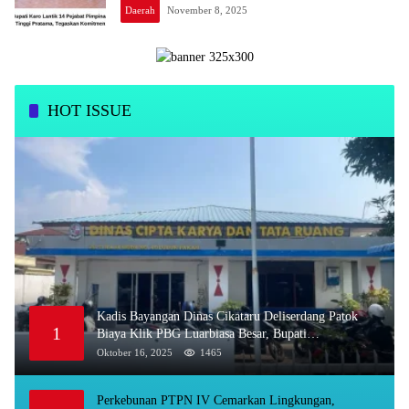
Daerah
November 8, 2025
HOT ISSUE
Kadis Bayangan Dinas Cikataru Deliserdang Patok
1
Biaya Klik PBG Luarbiasa Besar, Bupati
Dipermalukan
Oktober 16, 2025
1465
Perkebunan PTPN IV Cemarkan Lingkungan,