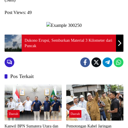
Post Views:
49
Dukono Erupsi, Semburkan Material 3 Kilometer dari
Puncak
Pos Terkait
Daerah
Daerah
Kanwil BPN Sumatera Utara dan
Pemotongan Kabel Jaringan