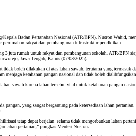
ng/Kepala Badan Pertanahan Nasional (ATR/BPN), Nusron Wahid, m
or perumahan rakyat dan pembangunan infrastruktur pendidikan.
ng 3 juta rumah untuk rakyat dan pembangunan sekolah, ATR/BPN sia
worejo, Jawa Tengah, Kamis (07/08/2025).
tidak boleh dilakukan di atas lahan sawah, terutama yang termasuk d
am menjaga ketahanan pangan nasional dan tidak boleh dialihfungsika
han sawah karena lahan tersebut vital untuk ketahanan pangan nasion
a pangan, yang sangat bergantung pada ketersediaan lahan pertanian
n.
irisasi tetap dapat berjalan, selama tidak mengorbankan lahan pertan
gan lahan pertanian,” pungkas Menteri Nusron.