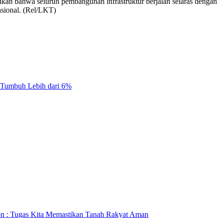
 bahwa seluruh pembangunan infrastruktur berjalan selaras dengan pr
sional. (Rel/LKT)
 Tumbuh Lebih dari 6%
on : Tugas Kita Memastikan Tanah Rakyat Aman