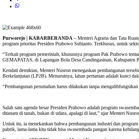
Purworejo | KABARBERANDA
– Menteri Agraria dan Tata Rua
program prioritas Presiden Prabowo Subianto. Terkhusus, untuk sekt
“Terkait program pemerintah, khususnya program Pak Prabowo tenta
GEMAPATAS, di Lapangan Bola Desa Candingasinan, Kabupaten Pur
Kendati demikian, Menteri Nusron menegaskan pembangunan tersebut 
Berkelanjutan (LP2B). Menurutnya, lahan pertanian adalah kunci dal
“Pembangunan perumahan harus dilakukan tanpa mengalihfungsikan la
Salah satu agenda besar Presiden Prabowo adalah program swasembad
ditanam di tanah, bukan di udara, apalagi di laut,” ujar Menteri Nusro
Untuk itu, ia menekankan bahwa pembangunan industri dan program hil
pabrik, lama-lama kita tidak bisa swasembada pangan karena kehilan