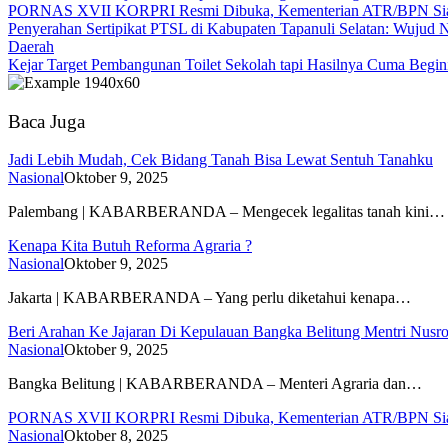
PORNAS XVII KORPRI Resmi Dibuka, Kementerian ATR/BPN Siap P
Penyerahan Sertipikat PTSL di Kabupaten Tapanuli Selatan: Wujud
Daerah
Kejar Target Pembangunan Toilet Sekolah tapi Hasilnya Cuma Begin
Baca Juga
Jadi Lebih Mudah, Cek Bidang Tanah Bisa Lewat Sentuh Tanahku
Nasional
Oktober 9, 2025
Palembang | KABARBERANDA – Mengecek legalitas tanah kini…
Kenapa Kita Butuh Reforma Agraria ?
Nasional
Oktober 9, 2025
Jakarta | KABARBERANDA – Yang perlu diketahui kenapa…
Beri Arahan Ke Jajaran Di Kepulauan Bangka Belitung Mentri Nusr
Nasional
Oktober 9, 2025
Bangka Belitung | KABARBERANDA – Menteri Agraria dan…
PORNAS XVII KORPRI Resmi Dibuka, Kementerian ATR/BPN Siap P
Nasional
Oktober 8, 2025