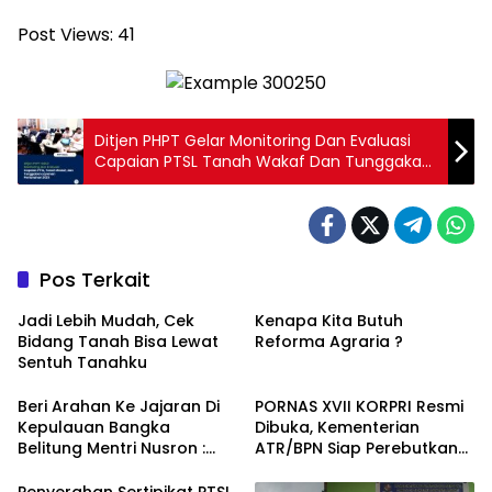
Post Views:
41
Ditjen PHPT Gelar Monitoring Dan Evaluasi
Capaian PTSL Tanah Wakaf Dan Tunggakan
Layanan Pertanahan 2024
Pos Terkait
Jadi Lebih Mudah, Cek
Kenapa Kita Butuh
Bidang Tanah Bisa Lewat
Reforma Agraria ?
Sentuh Tanahku
Beri Arahan Ke Jajaran Di
PORNAS XVII KORPRI Resmi
Kepulauan Bangka
Dibuka, Kementerian
Belitung Mentri Nusron :
ATR/BPN Siap Perebutkan
Tugas Kita Memastikan
Juara di 7 Cabang
Tanah Rakyat Aman
Olahraga