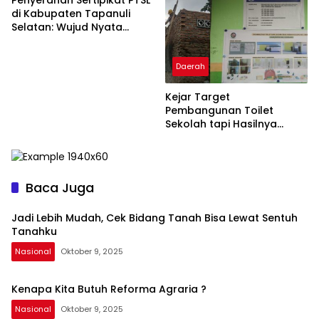
Penyerahan Sertipikat PTSL
di Kabupaten Tapanuli
Selatan: Wujud Nyata
Kepastian Hukum Hak Atas
Tanah
Daerah
Kejar Target
Pembangunan Toilet
Sekolah tapi Hasilnya
Cuma Begini.
Baca Juga
Jadi Lebih Mudah, Cek Bidang Tanah Bisa Lewat Sentuh
Tanahku
Nasional
Oktober 9, 2025
Kenapa Kita Butuh Reforma Agraria ?
Nasional
Oktober 9, 2025