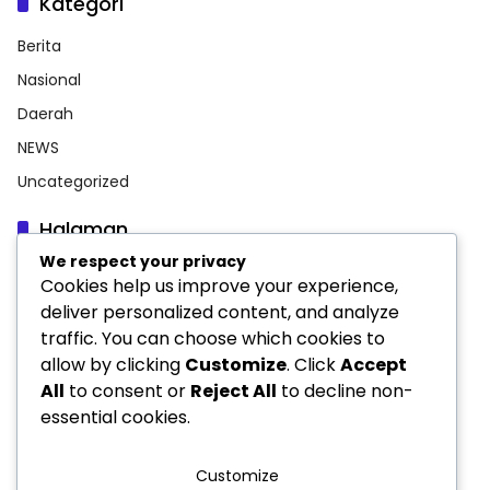
Kategori
Berita
Nasional
Daerah
NEWS
Uncategorized
Halaman
We respect your privacy
Indeks Berita
Cookies help us improve your experience,
INFORMASI PERUSAHAAN
deliver personalized content, and analyze
traffic. You can choose which cookies to
Pedoman Media Siber
allow by clicking
Customize
. Click
Accept
Privacy Policy
All
to consent or
Reject All
to decline non-
essential cookies.
Customize