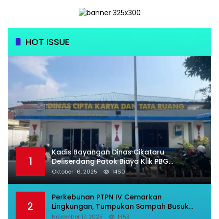
HOT ISSUE
Kadis Bayangan Dinas Cikataru
1
Deliserdang Patok Biaya Klik PBG
Luarbiasa Besar, Bupati Dipermalukan
Oktober 16, 2025
1460
Perkebunan PTPN IV Cemarkan
2
Lingkungan, Tumpukan Sampah Busuk
Dibiarkan Menggunung Di Areal Rumah
November 17, 2025
1353