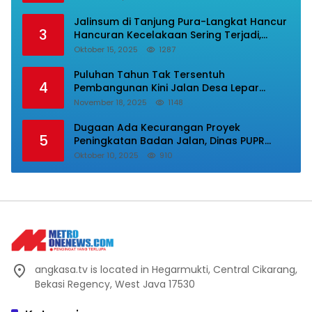
Karyawan.
Jalinsum di Tanjung Pura-Langkat Hancur
3
Hancuran Kecelakaan Sering Terjadi,
Masyarakat Mnta Presiden Prabowo Beri
Oktober 15, 2025
1287
Perhatian.
Puluhan Tahun Tak Tersentuh
4
Pembangunan Kini Jalan Desa Lepar
Samura Mulus, Masyarakat Sampaikan
November 18, 2025
1148
Terimakasih Ke Bupati Karo
Dugaan Ada Kecurangan Proyek
5
Peningkatan Badan Jalan, Dinas PUPR
Labura Diadukan Ke Kejatisu.
Oktober 10, 2025
910
angkasa.tv is located in Hegarmukti, Central Cikarang,
Bekasi Regency, West Java 17530