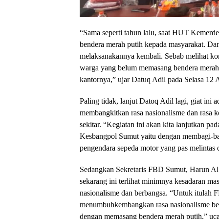
“Sama seperti tahun lalu, saat HUT Kemerdeka
bendera merah putih kepada masyarakat. Dan
melaksanakannya kembali. Sebab melihat kon
warga yang belum memasang bendera merah p
kantornya,” ujar Datuq Adil pada Selasa 12 
Paling tidak, lanjut Datoq Adil lagi, giat ini 
membangkitkan rasa nasionalisme dan rasa 
sekitar. “Kegiatan ini akan kita lanjutkan pa
Kesbangpol Sumut yaitu dengan membagi-bag
pengendara sepeda motor yang pas melintas di
Sedangkan Sekretaris FBD Sumut, Harun Al
sekarang ini terlihat minimnya kesadaran ma
nasionalisme dan berbangsa. “Untuk itulah
menumbuhkembangkan rasa nasionalisme berb
dengan memasang bendera merah putih,” uc