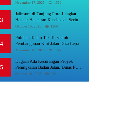
Busuk Dibiarkan Menggunung Di
November 17, 2025
1352
Areal Rumah Karyawan.
Jalinsum di Tanjung Pura-Langkat
3
Hancur Hancuran Kecelakaan Sering
Terjadi, Masyarakat Mnta Presiden
Oktober 15, 2025
1286
Prabowo Beri Perhatian.
Puluhan Tahun Tak Tersentuh
4
Pembangunan Kini Jalan Desa Lepar
Samura Mulus, Masyarakat Sampaikan
November 18, 2025
1147
Terimakasih Ke Bupati Karo
Dugaan Ada Kecurangan Proyek
5
Peningkatan Badan Jalan, Dinas PUPR
Labura Diadukan Ke Kejatisu.
Oktober 10, 2025
910