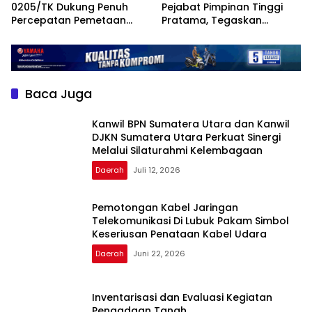
0205/TK Dukung Penuh
Pejabat Pimpinan Tinggi
Percepatan Pemetaan
Pratama, Tegaskan
Lahan, Aset, dan Bangunan
Komitmen Kinerja dan
KDKMP di Kabupaten Karo
Evaluasi Berkelanjutan
Baca Juga
Kanwil BPN Sumatera Utara dan Kanwil
DJKN Sumatera Utara Perkuat Sinergi
Melalui Silaturahmi Kelembagaan
Daerah
Juli 12, 2026
Pemotongan Kabel Jaringan
Telekomunikasi Di Lubuk Pakam Simbol
Keseriusan Penataan Kabel Udara
Daerah
Juni 22, 2026
Inventarisasi dan Evaluasi Kegiatan
Pengadaan Tanah