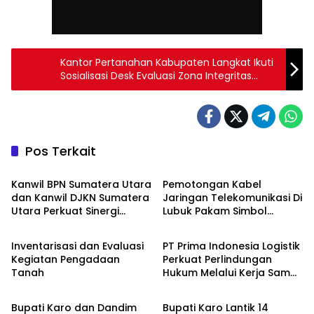
Kantor Pertanahan Kabupaten Langkat Ikuti
Sosialisasi Desk Evaluasi Zona Integritas
Menuju WBK 2025
Pos Terkait
Daerah
Daerah
Kanwil BPN Sumatera Utara
Pemotongan Kabel
dan Kanwil DJKN Sumatera
Jaringan Telekomunikasi Di
Utara Perkuat Sinergi
Lubuk Pakam Simbol
Daerah
Daerah
Melalui Silaturahmi
Keseriusan Penataan
Kelembagaan
Kabel Udara
Inventarisasi dan Evaluasi
PT Prima Indonesia Logistik
Kegiatan Pengadaan
Perkuat Perlindungan
Tanah
Hukum Melalui Kerja Sama
Daerah
Daerah
Dengan Kejari Belawan
Bupati Karo dan Dandim
Bupati Karo Lantik 14