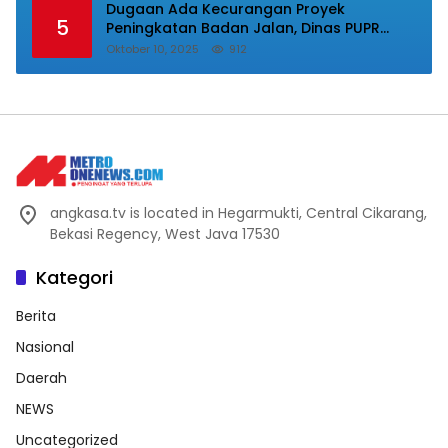
Dugaan Ada Kecurangan Proyek
5
Peningkatan Badan Jalan, Dinas PUPR
Labura Diadukan Ke Kejatisu.
Oktober 10, 2025
912
angkasa.tv is located in Hegarmukti, Central Cikarang,
Bekasi Regency, West Java 17530
Kategori
Berita
Nasional
Daerah
NEWS
Uncategorized