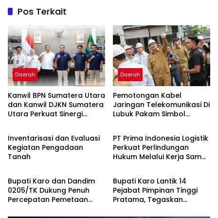
Pos Terkait
Daerah
Daerah
Kanwil BPN Sumatera Utara
Pemotongan Kabel
dan Kanwil DJKN Sumatera
Jaringan Telekomunikasi Di
Utara Perkuat Sinergi
Lubuk Pakam Simbol
Daerah
Daerah
Melalui Silaturahmi
Keseriusan Penataan
Kelembagaan
Kabel Udara
Inventarisasi dan Evaluasi
PT Prima Indonesia Logistik
Kegiatan Pengadaan
Perkuat Perlindungan
Tanah
Hukum Melalui Kerja Sama
Daerah
Daerah
Dengan Kejari Belawan
Bupati Karo dan Dandim
Bupati Karo Lantik 14
0205/TK Dukung Penuh
Pejabat Pimpinan Tinggi
Percepatan Pemetaan
Pratama, Tegaskan
Lahan, Aset, dan Bangunan
Komitmen Kinerja dan