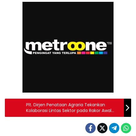
Plt. Dirjen Penataan Agraria Tekankan
Kolaborasi Lintas Sektor pada Rakor Awal
GTRA Provinsi Aceh Tahun 2025