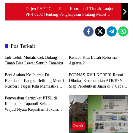
Ditjen PHPT Gelar Rapat Koordinasi Tindak Lanjut
PP 47/2024 tentang Penghapusan Piutang Macet
UMKM
Pos Terkait
Jadi Lebih Mudah, Cek Bidang
Kenapa Kita Butuh Reforma
Tanah Bisa Lewat Sentuh Tanahku
Agraria ?
Beri Arahan Ke Jajaran Di
PORNAS XVII KORPRI Resmi
Kepulauan Bangka Belitung Mentri
Dibuka, Kementerian ATR/BPN
Nusron : Tugas Kita Memastikan
Siap Perebutkan Juara di 7 Cabang
Tanah Rakyat Aman
Olahraga
Penyerahan Sertipikat PTSL di
Kabupaten Tapanuli Selatan:
Wujud Nyata Kepastian Hukum
Hak Atas Tanah
Daerah