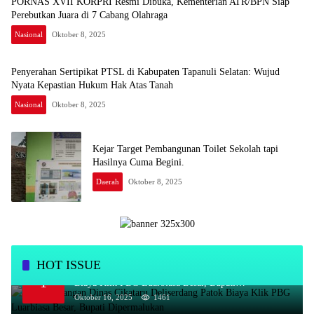
PORNAS XVII KORPRI Resmi Dibuka, Kementerian ATR/BPN Siap
Perebutkan Juara di 7 Cabang Olahraga
Nasional
Oktober 8, 2025
Penyerahan Sertipikat PTSL di Kabupaten Tapanuli Selatan: Wujud
Nyata Kepastian Hukum Hak Atas Tanah
Nasional
Oktober 8, 2025
Kejar Target Pembangunan Toilet Sekolah tapi
Hasilnya Cuma Begini.
Daerah
Oktober 8, 2025
HOT ISSUE
Kadis Bayangan Dinas Cikataru Deliserdang Patok
1
Biaya Klik PBG Luarbiasa Besar, Bupati
Dipermalukan
Oktober 16, 2025
1461