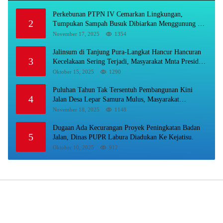
Perkebunan PTPN IV Cemarkan Lingkungan,
2
Tumpukan Sampah Busuk Dibiarkan Menggunung Di
Areal Rumah Karyawan.
November 17, 2025
1354
Jalinsum di Tanjung Pura-Langkat Hancur Hancuran
3
Kecelakaan Sering Terjadi, Masyarakat Mnta Presiden
Prabowo Beri Perhatian.
Oktober 15, 2025
1290
Puluhan Tahun Tak Tersentuh Pembangunan Kini
4
Jalan Desa Lepar Samura Mulus, Masyarakat
Sampaikan Terimakasih Ke Bupati Karo
November 18, 2025
1148
Dugaan Ada Kecurangan Proyek Peningkatan Badan
5
Jalan, Dinas PUPR Labura Diadukan Ke Kejatisu.
Oktober 10, 2025
912