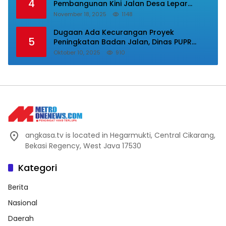
4
Pembangunan Kini Jalan Desa Lepar
Samura Mulus, Masyarakat Sampaikan
November 18, 2025
1148
Terimakasih Ke Bupati Karo
Dugaan Ada Kecurangan Proyek
5
Peningkatan Badan Jalan, Dinas PUPR
Labura Diadukan Ke Kejatisu.
Oktober 10, 2025
910
angkasa.tv is located in Hegarmukti, Central Cikarang,
Bekasi Regency, West Java 17530
Kategori
Berita
Nasional
Daerah