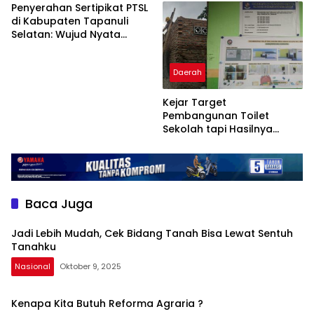
Tanah Rakyat Aman
Olahraga
Penyerahan Sertipikat PTSL
di Kabupaten Tapanuli
Selatan: Wujud Nyata
Kepastian Hukum Hak Atas
Tanah
Daerah
Kejar Target
Pembangunan Toilet
Sekolah tapi Hasilnya
Cuma Begini.
Baca Juga
Jadi Lebih Mudah, Cek Bidang Tanah Bisa Lewat Sentuh
Tanahku
Nasional
Oktober 9, 2025
Kenapa Kita Butuh Reforma Agraria ?