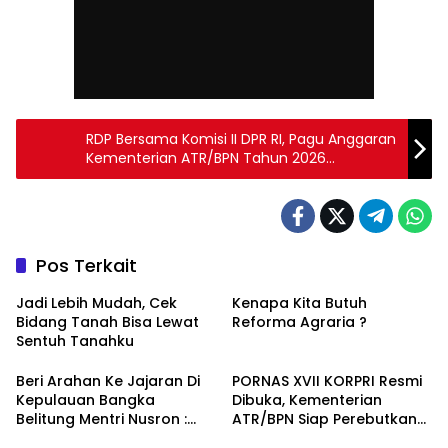
RDP Bersama Komisi II DPR RI, Pagu Anggaran
Kementerian ATR/BPN Tahun 2026
Ditetapkan Rp9,49 Triliun
Pos Terkait
Jadi Lebih Mudah, Cek
Kenapa Kita Butuh
Bidang Tanah Bisa Lewat
Reforma Agraria ?
Sentuh Tanahku
Beri Arahan Ke Jajaran Di
PORNAS XVII KORPRI Resmi
Kepulauan Bangka
Dibuka, Kementerian
Belitung Mentri Nusron :
ATR/BPN Siap Perebutkan
Tugas Kita Memastikan
Juara di 7 Cabang