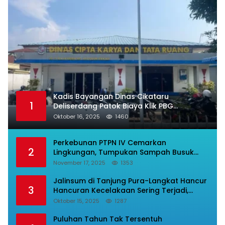
Kadis Bayangan Dinas Cikataru
1
Deliserdang Patok Biaya Klik PBG
Luarbiasa Besar, Bupati Dipermalukan
Oktober 16, 2025
1460
Perkebunan PTPN IV Cemarkan
2
Lingkungan, Tumpukan Sampah Busuk
Dibiarkan Menggunung Di Areal Rumah
November 17, 2025
1353
Karyawan.
Jalinsum di Tanjung Pura-Langkat Hancur
3
Hancuran Kecelakaan Sering Terjadi,
Masyarakat Mnta Presiden Prabowo Beri
Oktober 15, 2025
1287
Perhatian.
Puluhan Tahun Tak Tersentuh