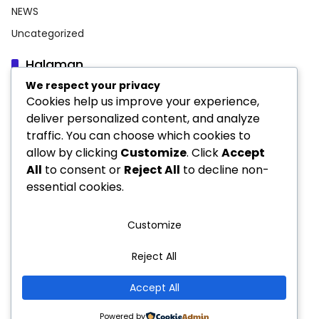
NEWS
Uncategorized
Halaman
We respect your privacy
Indeks Berita
Cookies help us improve your experience,
INFORMASI PERUSAHAAN
deliver personalized content, and analyze
traffic. You can choose which cookies to
Pedoman Media Siber
allow by clicking
Customize
. Click
Accept
Privacy Policy
All
to consent or
Reject All
to decline non-
essential cookies.
Customize
Reject All
Pedoman Media Siber
INFORMASI PERUSAHAAN
Accept All
PT MEDIA ALFA JAYA © 2025 PART OF METRO-
×
ONENEWS.COM
Powered by