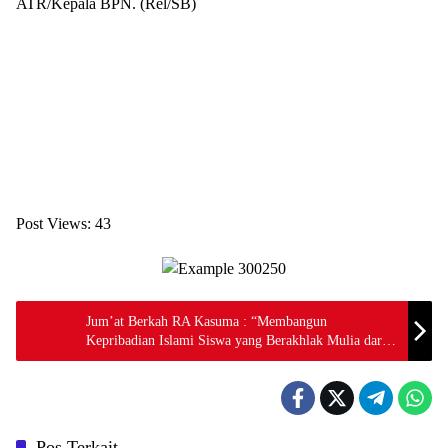
ATR/Kepala BPN. (Rel/SB)
Post Views:
43
Jum’at Berkah RA Kasuma : “Membangun
Kepribadian Islami Siswa yang Berakhlak Mulia dari
usia Dini Melalui Kegiatan Jumat Berkah
Pos Terkait