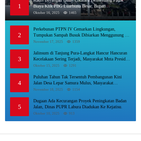
Kadis Bayangan Dinas Cikataru Deliserdang Patok
1
Biaya Klik PBG Luarbiasa Besar, Bupati
Dipermalukan
Oktober 16, 2025
1465
Perkebunan PTPN IV Cemarkan Lingkungan,
2
Tumpukan Sampah Busuk Dibiarkan Menggunung Di
Areal Rumah Karyawan.
November 17, 2025
1359
Jalinsum di Tanjung Pura-Langkat Hancur Hancuran
3
Kecelakaan Sering Terjadi, Masyarakat Mnta Presiden
Prabowo Beri Perhatian.
Oktober 15, 2025
1291
Puluhan Tahun Tak Tersentuh Pembangunan Kini
4
Jalan Desa Lepar Samura Mulus, Masyarakat
Sampaikan Terimakasih Ke Bupati Karo
November 18, 2025
1154
Dugaan Ada Kecurangan Proyek Peningkatan Badan
5
Jalan, Dinas PUPR Labura Diadukan Ke Kejatisu.
Oktober 10, 2025
913