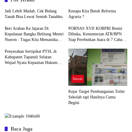
Jadi Lebih Mudah, Cek Bidang
Kenapa Kita Butuh Reforma
Tanah Bisa Lewat Sentuh Tanahku
Agraria ?
Beri Arahan Ke Jajaran Di
PORNAS XVII KORPRI Resmi
Kepulauan Bangka Belitung Mentri
Dibuka, Kementerian ATR/BPN
Nusron : Tugas Kita Memastikan
Siap Perebutkan Juara di 7 Cabang
Tanah Rakyat Aman
Olahraga
Penyerahan Sertipikat PTSL di
Kabupaten Tapanuli Selatan:
Wujud Nyata Kepastian Hukum
Hak Atas Tanah
Daerah
Kejar Target Pembangunan Toilet
Sekolah tapi Hasilnya Cuma
Begini.
Baca Juga