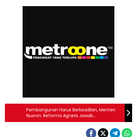
Pembangunan Harus Berkeadilan, Menteri
Nusron: Reforma Agraria Jawab
Ketimpangan Penguasaan dan Pemilikan
Tanah