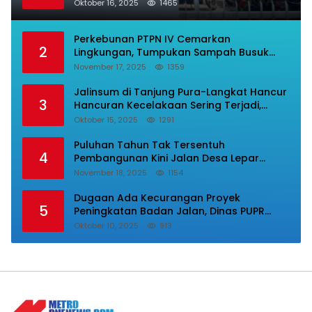
Luarbiasa Besar, Bupati Dipermalukan
Oktober 16, 2025
1465
Perkebunan PTPN IV Cemarkan
2
Lingkungan, Tumpukan Sampah Busuk
Dibiarkan Menggunung Di Areal Rumah
November 17, 2025
1359
Karyawan.
Jalinsum di Tanjung Pura-Langkat Hancur
3
Hancuran Kecelakaan Sering Terjadi,
Masyarakat Mnta Presiden Prabowo Beri
Oktober 15, 2025
1291
Perhatian.
Puluhan Tahun Tak Tersentuh
4
Pembangunan Kini Jalan Desa Lepar
Samura Mulus, Masyarakat Sampaikan
November 18, 2025
1154
Terimakasih Ke Bupati Karo
Dugaan Ada Kecurangan Proyek
5
Peningkatan Badan Jalan, Dinas PUPR
Labura Diadukan Ke Kejatisu.
Oktober 10, 2025
913