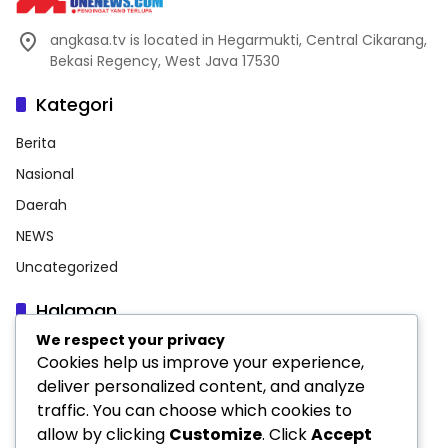
angkasa.tv is located in Hegarmukti, Central Cikarang,
Bekasi Regency, West Java 17530
Kategori
Berita
Nasional
Daerah
NEWS
Uncategorized
Halaman
We respect your privacy
Indeks Berita
Cookies help us improve your experience,
INFORMASI PERUSAHAAN
deliver personalized content, and analyze
traffic. You can choose which cookies to
Pedoman Media Siber
allow by clicking
Customize
. Click
Accept
Privacy Policy