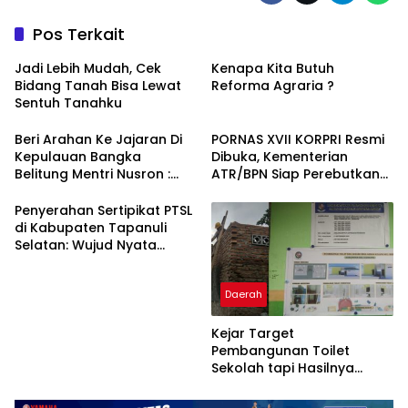
Pos Terkait
Jadi Lebih Mudah, Cek
Kenapa Kita Butuh
Bidang Tanah Bisa Lewat
Reforma Agraria ?
Sentuh Tanahku
Beri Arahan Ke Jajaran Di
PORNAS XVII KORPRI Resmi
Kepulauan Bangka
Dibuka, Kementerian
Belitung Mentri Nusron :
ATR/BPN Siap Perebutkan
Tugas Kita Memastikan
Juara di 7 Cabang
Tanah Rakyat Aman
Olahraga
Penyerahan Sertipikat PTSL
di Kabupaten Tapanuli
Selatan: Wujud Nyata
Kepastian Hukum Hak Atas
Tanah
Daerah
Kejar Target
Pembangunan Toilet
Sekolah tapi Hasilnya
Cuma Begini.