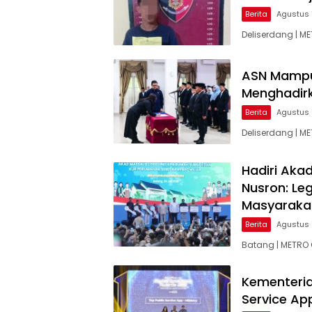
Berita
Agustus 
Deliserdang | M
ASN Mampu 
Menghadir
Berita
Agustus 
Deliserdang | M
Hadiri Aka
Nusron: Leg
Masyaraka
Berita
Agustus 
Batang | METRO 
Kementeria
Service Ap