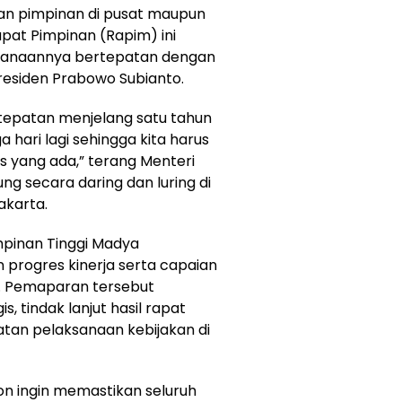
n pimpinan di pusat maupun
pat Pimpinan (Rapim) ini
aksanaannya bertepatan dengan
esiden Prabowo Subianto.
rtepatan menjelang satu tahun
 hari lagi sehingga kita harus
 yang ada,” terang Menteri
g secara daring dan luring di
akarta.
impinan Tinggi Madya
rogres kinerja serta capaian
. Pemaparan tersebut
, tindak lanjut hasil rapat
tan pelaksanaan kebijakan di
on ingin memastikan seluruh