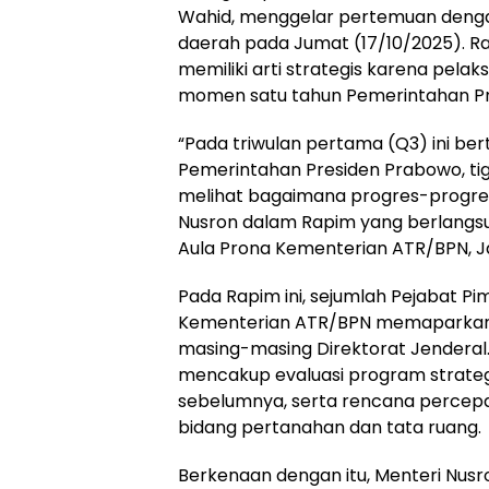
Wahid, menggelar pertemuan denga
daerah pada Jumat (17/10/2025). Ra
memiliki arti strategis karena pel
momen satu tahun Pemerintahan Pr
“Pada triwulan pertama (Q3) ini be
Pemerintahan Presiden Prabowo, tiga
melihat bagaimana progres-progres
Nusron dalam Rapim yang berlangsun
Aula Prona Kementerian ATR/BPN, J
Pada Rapim ini, sejumlah Pejabat P
Kementerian ATR/BPN memaparkan p
masing-masing Direktorat Jenderal
mencakup evaluasi program strategis
sebelumnya, serta rencana percepa
bidang pertanahan dan tata ruang.
Berkenaan dengan itu, Menteri Nusr