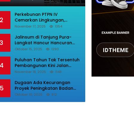
Besar, Bupati Dipermalukan
Perkebunan PTPN IV
2
Cemarkan Lingkungan,
Tumpukan Sampah Busuk
November 17, 2025
1354
Dibiarkan Menggunung Di
Areal Rumah Karyawan.
Jalinsum di Tanjung Pura-
3
Langkat Hancur Hancuran
Kecelakaan Sering Terjadi,
Oktober 15, 2025
1290
Masyarakat Mnta Presiden
Prabowo Beri Perhatian.
Puluhan Tahun Tak Tersentuh
4
Pembangunan Kini Jalan
Desa Lepar Samura Mulus,
November 18, 2025
1148
Masyarakat Sampaikan
Terimakasih Ke Bupati Karo
Dugaan Ada Kecurangan
5
Proyek Peningkatan Badan
Jalan, Dinas PUPR Labura
Oktober 10, 2025
912
Diadukan Ke Kejatisu.