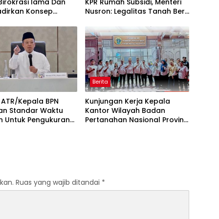
Birokrasi lama Dan
KPR Rumah Subsidi, Menteri
dirkan Konsep
Nusron: Legalitas Tanah Beri
nan CTM
Kepastian Bagi Masyarakat
Berita
i ATR/Kepala BPN
Kunjungan Kerja Kepala
an Standar Waktu
Kantor Wilayah Badan
n Untuk Pengukuran
Pertanahan Nasional Provinsi
dan Peralihan Hak
Sumatera Utara ke
Perwakilan Kantor
Pertanahan Kabupaten Batu
Bara
kan.
Ruas yang wajib ditandai
*