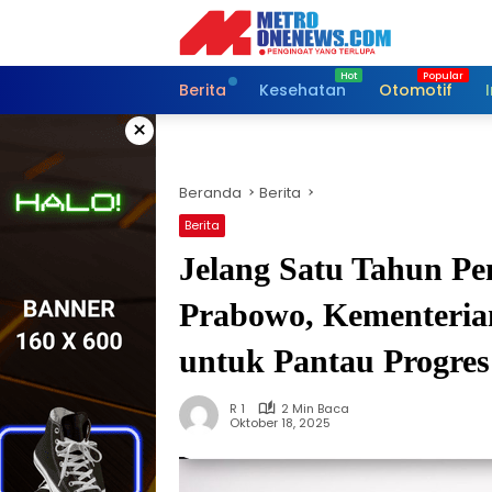
Langsung
ke
konten
Berita
Kesehatan
Otomotif
×
Beranda
Berita
Berita
Jelang Satu Tahun Pe
Prabowo, Kementeri
untuk Pantau Progres
R 1
2 Min Baca
Oktober 18, 2025