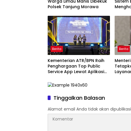
Warga Limau Manis Dibekuk
Sistem 
Polsek Tanjung Morawa
Mengha
Pelaya
Berita
Berita
Kementerian ATR/BPN Raih
Menter
Penghargaan Top Public
Tetapk
Service App Lewat Aplikasi
Layana
Sentuh Tanahku
Tanah 
Tinggalkan Balasan
Alamat email Anda tidak akan dipublikasi