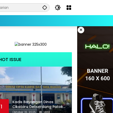
×
HOT ISSUE
Kadis Bayangan Dinas
1
Cikataru Deliserdang Patok
Biaya Klik PBG Luarbiasa
Oktober 16, 2025
1462