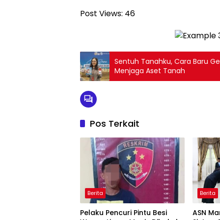
Post Views:
46
Sentuh Tanahku, Cara Baru G
Menjaga Aset Tanah
Pos Terkait
Berita
Berita
Pelaku Pencuri Pintu Besi
ASN Ma