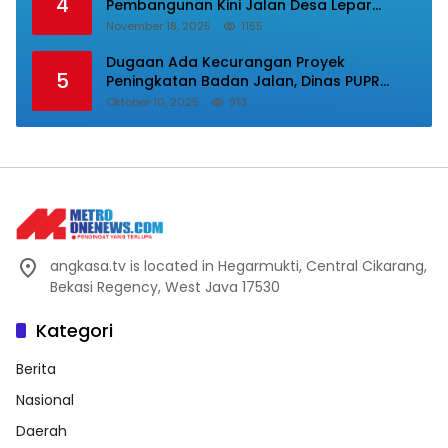
4
Pembangunan Kini Jalan Desa Lepar
Samura Mulus, Masyarakat Sampaikan
November 18, 2025
1155
Terimakasih Ke Bupati Karo
Dugaan Ada Kecurangan Proyek
5
Peningkatan Badan Jalan, Dinas PUPR
Labura Diadukan Ke Kejatisu.
Oktober 10, 2025
913
angkasa.tv is located in Hegarmukti, Central Cikarang,
Bekasi Regency, West Java 17530
Kategori
Berita
Nasional
Daerah