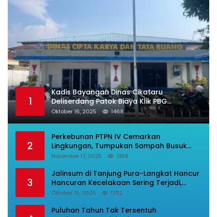
Kadis Bayangan Dinas Cikataru
1
Deliserdang Patok Biaya Klik PBG
Luarbiasa Besar, Bupati Dipermalukan
Oktober 16, 2025
1468
Perkebunan PTPN IV Cemarkan
2
Lingkungan, Tumpukan Sampah Busuk
Dibiarkan Menggunung Di Areal Rumah
November 17, 2025
1359
Karyawan.
Jalinsum di Tanjung Pura-Langkat Hancur
3
Hancuran Kecelakaan Sering Terjadi,
Masyarakat Mnta Presiden Prabowo Beri
Oktober 15, 2025
1292
Perhatian.
Puluhan Tahun Tak Tersentuh