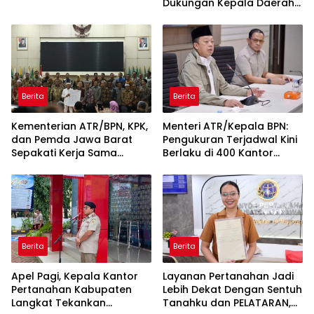
Dukungan Kepala Daerah
Wujudkan Transformasi
Layanan Pertanahan
Berita
Berita
Kementerian ATR/BPN, KPK,
Menteri ATR/Kepala BPN:
dan Pemda Jawa Barat
Pengukuran Terjadwal Kini
Sepakati Kerja Sama
Berlaku di 400 Kantor
dalam Upaya Pencegahan
Pertanahan
Korupsi serta Penguatan
Ekonomi Daerah
Berita
Berita
Apel Pagi, Kepala Kantor
Layanan Pertanahan Jadi
Pertanahan Kabupaten
Lebih Dekat Dengan Sentuh
Langkat Tekankan
Tanahku dan PELATARAN,