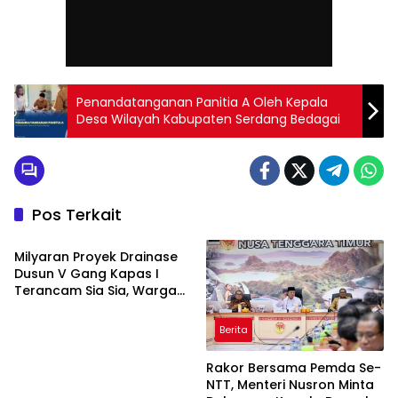
Penandatanganan Panitia A Oleh Kepala
Desa Wilayah Kabupaten Serdang Bedagai
Pos Terkait
Berita
Milyaran Proyek Drainase
Dusun V Gang Kapas I
Terancam Sia Sia, Warga
Menentang Keras.
Berita
Rakor Bersama Pemda Se-
NTT, Menteri Nusron Minta