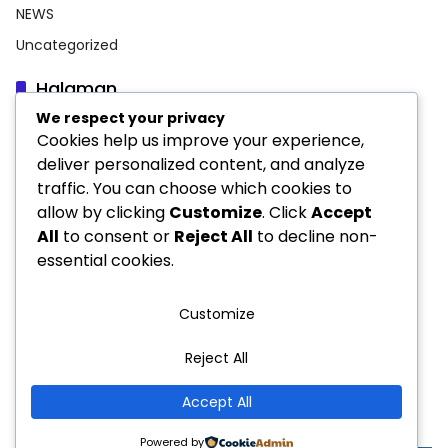
NEWS
Uncategorized
Halaman
We respect your privacy
Indeks Berita
Cookies help us improve your experience,
INFORMASI PERUSAHAAN
deliver personalized content, and analyze
traffic. You can choose which cookies to
Pedoman Media Siber
allow by clicking
Customize
. Click
Accept
Privacy Policy
All
to consent or
Reject All
to decline non-
essential cookies.
Customize
Reject All
Pedoman Media Siber
INFORMASI PERUSAHAAN
Accept All
PT MEDIA ALFA JAYA © 2025 PART OF METRO-
×
ONENEWS.COM
Powered by