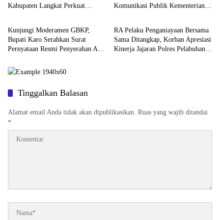
Kabupaten Langkat Perkuat
Komunikasi Publik Kementerian
Berita
Berita
Komitmen Pelayanan Prima
ATR/BPN Kembali Diakui
Kunjungi Moderamen GBKP,
RA Pelaku Penganiayaan Bersama
Bupati Karo Serahkan Surat
Sama Ditangkap, Korban Apresiasi
Pernyataan Resmi Penyerahan Aset
Kinerja Jajaran Polres Pelabuhan
RSUD Kabanjahe
Belawan
Tinggalkan Balasan
Alamat email Anda tidak akan dipublikasikan.
Ruas yang wajib ditandai
*