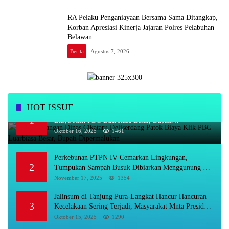
RA Pelaku Penganiayaan Bersama Sama Ditangkap,
Korban Apresiasi Kinerja Jajaran Polres Pelabuhan
Belawan
Berita
Agustus 7, 2026
HOT ISSUE
Kadis Bayangan Dinas Cikataru Deliserdang Patok
1
Biaya Klik PBG Luarbiasa Besar, Bupati
Dipermalukan
Oktober 16, 2025
1461
Perkebunan PTPN IV Cemarkan Lingkungan,
2
Tumpukan Sampah Busuk Dibiarkan Menggunung Di
Areal Rumah Karyawan.
November 17, 2025
1354
Jalinsum di Tanjung Pura-Langkat Hancur Hancuran
3
Kecelakaan Sering Terjadi, Masyarakat Mnta Presiden
Prabowo Beri Perhatian.
Oktober 15, 2025
1290