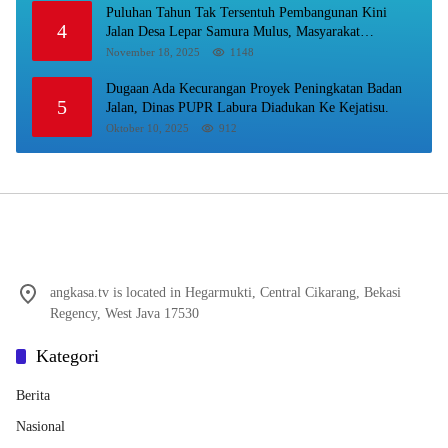
Puluhan Tahun Tak Tersentuh Pembangunan Kini
4
Jalan Desa Lepar Samura Mulus, Masyarakat
Sampaikan Terimakasih Ke Bupati Karo
November 18, 2025
1148
Dugaan Ada Kecurangan Proyek Peningkatan Badan
5
Jalan, Dinas PUPR Labura Diadukan Ke Kejatisu.
Oktober 10, 2025
912
angkasa.tv is located in Hegarmukti, Central Cikarang, Bekasi
Regency, West Java 17530
Kategori
Berita
Nasional