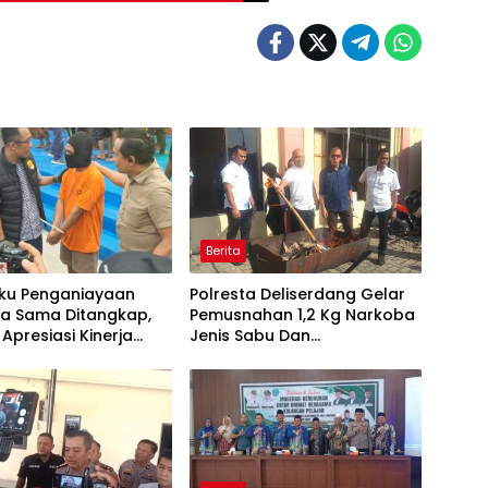
Berita
aku Penganiayaan
Polresta Deliserdang Gelar
a Sama Ditangkap,
Pemusnahan 1,2 Kg Narkoba
Apresiasi Kinerja
Jenis Sabu Dan
 Polres Pelabuhan
Mengamankan Tiga
n
Tersangka