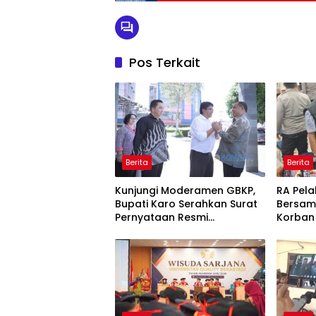
Pos Terkait
Berita
Berita
Kunjungi Moderamen GBKP,
RA Pel
Bupati Karo Serahkan Surat
Bersam
Pernyataan Resmi
Korban 
Penyerahan Aset RSUD
Jajaran
Kabanjahe
Belawa