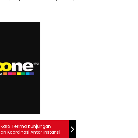
 Karo Terima Kunjungan
dan Koordinasi Antar Instansi