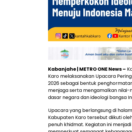
Kabanjahe | METRO ONE News –
Ka
Karo melaksanakan Upacara Peringa
2026 sebagai bentuk penghormata
menjaga serta mengamalkan nilai-nil
dasar negara dan ideologi bangsa In
Upacara yang berlangsung di hala
Kabupaten Karo tersebut diikuti ol
penuh khidmat. Kegiatan ini menja
memperkuat semangat kebangsaan,