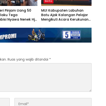
Berita
eri Pinjam Uang 50
MUI Kabupaten Labuhan
elaku Tega
Batu Ajak Kalangan Pelajar
bisi Nyawa Nenek Hj
Mengikuti Acara Kerukunan
Di Tanjung Morawa
Antar Ummat Beragama
kan.
Ruas yang wajib ditandai
*