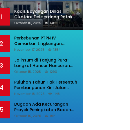
Kadis Bayangan Dinas
1
Cikataru Deliserdang Patok
Biaya Klik PBG Luarbiasa
Oktober 16, 2025
1461
Besar, Bupati Dipermalukan
Perkebunan PTPN IV
2
Cemarkan Lingkungan,
Tumpukan Sampah Busuk
November 17, 2025
1354
Dibiarkan Menggunung Di
Areal Rumah Karyawan.
Jalinsum di Tanjung Pura-
3
Langkat Hancur Hancuran
Kecelakaan Sering Terjadi,
Oktober 15, 2025
1290
Masyarakat Mnta Presiden
Prabowo Beri Perhatian.
Puluhan Tahun Tak Tersentuh
4
Pembangunan Kini Jalan
Desa Lepar Samura Mulus,
November 18, 2025
1148
Masyarakat Sampaikan
Terimakasih Ke Bupati Karo
Dugaan Ada Kecurangan
5
Proyek Peningkatan Badan
Jalan, Dinas PUPR Labura
Oktober 10, 2025
912
Diadukan Ke Kejatisu.