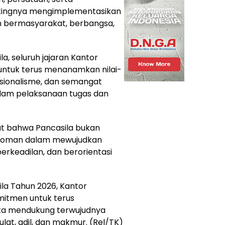
tingnya mengimplementasikan
an bermasyarakat, berbangsa,
la, seluruh jajaran Kantor
untuk terus menanamkan nilai-
fesionalisme, dan semangat
lam pelaksanaan tugas dan
gat bahwa Pancasila bukan
pedoman dalam mewujudkan
berkeadilan, dan berorientasi
la Tahun 2026, Kantor
itmen untuk terus
ta mendukung terwujudnya
lat, adil, dan makmur. (Rel/TK)