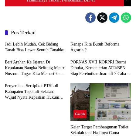
Tasikmalaya Terkait Pelaksanaan DIP4T
Pos Terkait
Jadi Lebih Mudah, Cek Bidang
Kenapa Kita Butuh Reforma
Tanah Bisa Lewat Sentuh Tanahku
Agraria ?
Beri Arahan Ke Jajaran Di
PORNAS XVII KORPRI Resmi
Kepulauan Bangka Belitung Mentri
Dibuka, Kementerian ATR/BPN
Nusron : Tugas Kita Memastikan
Siap Perebutkan Juara di 7 Cabang
Tanah Rakyat Aman
Olahraga
Penyerahan Sertipikat PTSL di
Kabupaten Tapanuli Selatan:
Wujud Nyata Kepastian Hukum
Hak Atas Tanah
Daerah
Kejar Target Pembangunan Toilet
Sekolah tapi Hasilnya Cuma