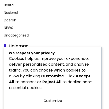
Berita
Nasional
Daerah
NEWS
Uncategorized
Halaman
We respect your privacy
Indeks Berita
Cookies help us improve your experience,
INFORMASI PERUSAHAAN
deliver personalized content, and analyze
traffic. You can choose which cookies to
Pedoman Media Siber
allow by clicking
Customize
. Click
Accept
Privacy Policy
All
to consent or
Reject All
to decline non-
essential cookies.
Customize