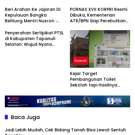
Beri Arahan Ke Jajaran Di
PORNAS XVII KORPRI Resmi
Kepulauan Bangka
Dibuka, Kementerian
Belitung Mentri Nusron :
ATR/BPN Siap Perebutkan
Tugas Kita Memastikan
Juara di 7 Cabang
Tanah Rakyat Aman
Olahraga
Penyerahan Sertipikat PTSL
di Kabupaten Tapanuli
Selatan: Wujud Nyata
Kepastian Hukum Hak Atas
Tanah
Daerah
Kejar Target
Pembangunan Toilet
Sekolah tapi Hasilnya
Cuma Begini.
Baca Juga
Jadi Lebih Mudah, Cek Bidang Tanah Bisa Lewat Sentuh