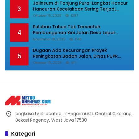
Jalinsum di Tanjung Pura-Langkat Hancur
3
Hancuran Kecelakaan Sering Terjadi,
Masyarakat Mnta Presiden Prabowo Beri
Oktober 15, 2025
1287
Perhatian.
Puluhan Tahun Tak Tersentuh
4
Pembangunan Kini Jalan Desa Lepar
Samura Mulus, Masyarakat Sampaikan
November 18, 2025
1148
Terimakasih Ke Bupati Karo
Dugaan Ada Kecurangan Proyek
5
Peningkatan Badan Jalan, Dinas PUPR
Labura Diadukan Ke Kejatisu.
Oktober 10, 2025
911
angkasa.tv is located in Hegarmukti, Central Cikarang,
Bekasi Regency, West Java 17530
Kategori