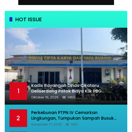
HOT ISSUE
Kadis Bayangan Dinas Cikataru
1
Deliserdang Patok Biaya Klik PBG
Luarbiasa Besar, Bupati Dipermalukan
Oktober 16, 2025
1460
Perkebunan PTPN IV Cemarkan
2
Lingkungan, Tumpukan Sampah Busuk
Dibiarkan Menggunung Di Areal Rumah
November 17, 2025
1353
Karyawan.