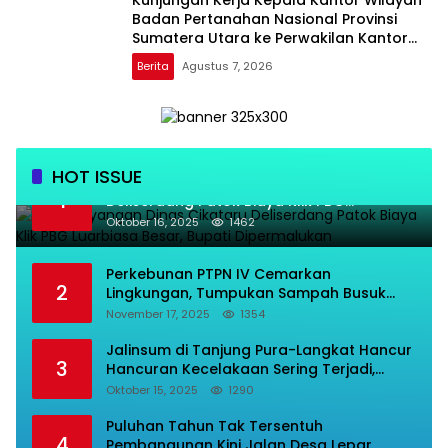
Kunjungan Kerja Kepala Kantor Wilayah
Badan Pertanahan Nasional Provinsi
Sumatera Utara ke Perwakilan Kantor
Pertanahan Kabupaten Batu Bara
Berita
Agustus 7, 2026
HOT ISSUE
Kadis Bayangan Dinas Cikataru
1
Deliserdang Patok Biaya Klik PBG
Luarbiasa Besar, Bupati Dipermalukan
Oktober 16, 2025
1462
Perkebunan PTPN IV Cemarkan
2
Lingkungan, Tumpukan Sampah Busuk
Dibiarkan Menggunung Di Areal Rumah
November 17, 2025
1354
Karyawan.
Jalinsum di Tanjung Pura-Langkat Hancur
3
Hancuran Kecelakaan Sering Terjadi,
Masyarakat Mnta Presiden Prabowo Beri
Oktober 15, 2025
1290
Perhatian.
Puluhan Tahun Tak Tersentuh
4
Pembangunan Kini Jalan Desa Lepar