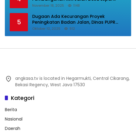
Samura Mulus, Masyarakat Sampaikan
November 18, 2025
1148
Terimakasih Ke Bupati Karo
Dugaan Ada Kecurangan Proyek
5
Peningkatan Badan Jalan, Dinas PUPR
Labura Diadukan Ke Kejatisu.
Oktober 10, 2025
912
angkasa.tv is located in Hegarmukti, Central Cikarang,
Bekasi Regency, West Java 17530
Kategori
Berita
Nasional
Daerah