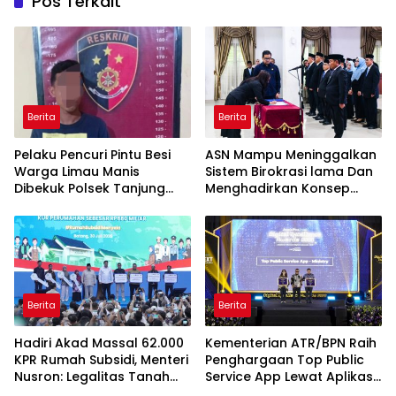
Pos Terkait
Berita
Berita
Pelaku Pencuri Pintu Besi
ASN Mampu Meninggalkan
Warga Limau Manis
Sistem Birokrasi lama Dan
Dibekuk Polsek Tanjung
Menghadirkan Konsep
Morawa
Pelayanan CTM
Berita
Berita
Hadiri Akad Massal 62.000
Kementerian ATR/BPN Raih
KPR Rumah Subsidi, Menteri
Penghargaan Top Public
Nusron: Legalitas Tanah
Service App Lewat Aplikasi
Berita
Berita
Beri Kepastian Bagi
Sentuh Tanahku