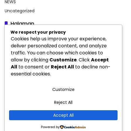
NEWS
Uncategorized
Halaman
We respect your privacy
Indeks Berita
Cookies help us improve your experience,
INFORMASI PERUSAHAAN
deliver personalized content, and analyze
traffic. You can choose which cookies to
Pedoman Media Siber
allow by clicking
Customize
. Click
Accept
Privacy Policy
All
to consent or
Reject All
to decline non-
essential cookies.
Customize
Reject All
Pedoman Media Siber
INFORMASI PERUSAHAAN
Accept All
PT MEDIA ALFA JAYA © 2025 PART OF METRO-
ONENEWS.COM
×
Powered by