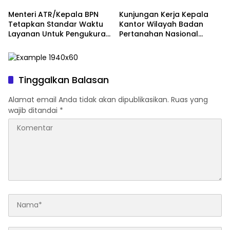
Masyarakat
Menteri ATR/Kepala BPN
Kunjungan Kerja Kepala
Tetapkan Standar Waktu
Kantor Wilayah Badan
Layanan Untuk Pengukuran
Pertanahan Nasional
Tanah dan Peralihan Hak
Provinsi Sumatera Utara ke
Perwakilan Kantor
Pertanahan Kabupaten
Batu Bara
Tinggalkan Balasan
Alamat email Anda tidak akan dipublikasikan.
Ruas yang
wajib ditandai
*