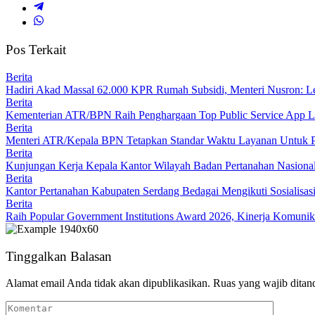
Pos Terkait
Berita
Hadiri Akad Massal 62.000 KPR Rumah Subsidi, Menteri Nusron: Le
Berita
Kementerian ATR/BPN Raih Penghargaan Top Public Service App L
Berita
Menteri ATR/Kepala BPN Tetapkan Standar Waktu Layanan Untuk P
Berita
Kunjungan Kerja Kepala Kantor Wilayah Badan Pertanahan Nasional
Berita
Kantor Pertanahan Kabupaten Serdang Bedagai Mengikuti Sosialisas
Berita
Raih Popular Government Institutions Award 2026, Kinerja Komun
Tinggalkan Balasan
Alamat email Anda tidak akan dipublikasikan.
Ruas yang wajib ditan