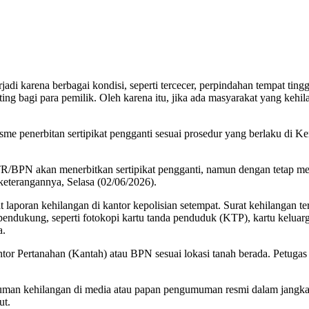
rjadi karena berbagai kondisi, seperti tercecer, perpindahan tempat ti
ting bagi para pemilik. Oleh karena itu, jika ada masyarakat yang kehi
nisme penerbitan sertipikat pengganti sesuai prosedur yang berlaku di
ATR/BPN akan menerbitkan sertipikat pengganti, namun dengan tetap mel
eterangannya, Selasa (02/06/2026).
aporan kehilangan di kantor kepolisian setempat. Surat kehilangan ter
n pendukung, seperti fotokopi kartu tanda penduduk (KTP), kartu kelu
a.
ntor Pertanahan (Kantah) atau BPN sesuai lokasi tanah berada. Petu
muman kehilangan di media atau papan pengumuman resmi dalam jangka 
ut.