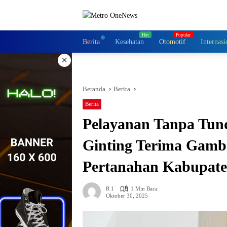
Langsung
ke
konten
Berita
Kesehatan
Otomotif
Internasi
×
Beranda
Berita
Berita
Pelayanan Tanpa Tun
Ginting Terima Gamb
Pertanahan Kabupate
R 1
1 Min Baca
Oktober 30, 2025