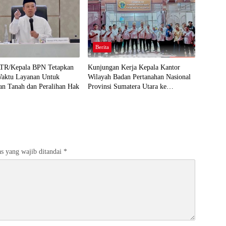
Berita
ATR/Kepala BPN Tetapkan
Kunjungan Kerja Kepala Kantor
Waktu Layanan Untuk
Wilayah Badan Pertanahan Nasional
an Tanah dan Peralihan Hak
Provinsi Sumatera Utara ke
Perwakilan Kantor Pertanahan
Kabupaten Batu Bara
s yang wajib ditandai
*